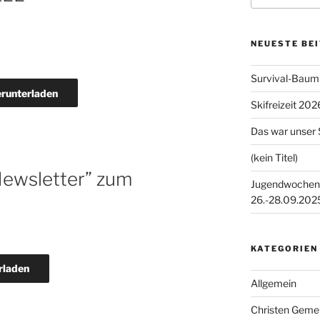
NEUESTE BE
Survival-Baum
runterladen
Skifreizeit 202
Das war unser
(kein Titel)
“Newsletter” zum
Jugendwochene
26.-28.09.202
KATEGORIEN
rladen
Allgemein
Christen Gem