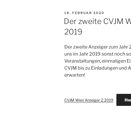
VERÖFFENTLICHT
18. FEBRUAR 2020
AM
Der zweite CVJM W
2019
Der zweite Anzeiger zum Jahr 
uns im Jahr 2019 sonst noch so
Veranstaltungen, einmaligen E
CVJM bis zu Einladungen und Au
erwarten!
He
CVJM Wien Anzeiger 2.2019