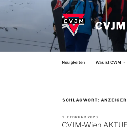
Zum
Inhalt
springen
CVJM
Neuigkeiten
Was ist CVJM
SCHLAGWORT:
ANZEIGER
VERÖFFENTLICHT
1. FEBRUAR 2023
AM
CVJM-Wien AKTU