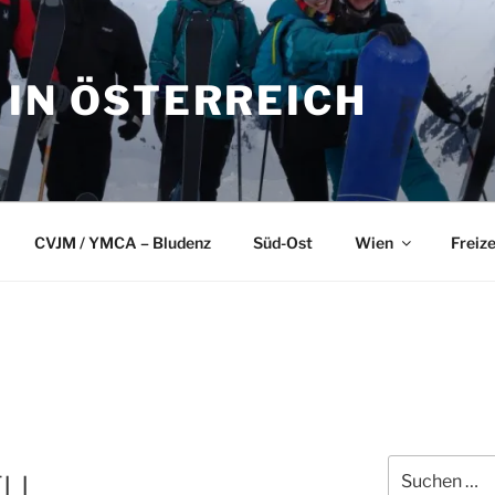
 IN ÖSTERREICH
CVJM / YMCA – Bludenz
Süd-Ost
Wien
Freize
Suchen
ELL
nach: