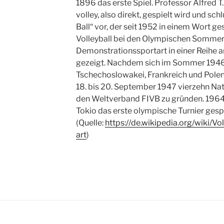
1896 das erste Spiel. Professor Alfred T.
volley, also direkt, gespielt wird und s
Ball“ vor, der seit 1952 in einem Wort g
Volleyball bei den Olympischen Sommersp
Demonstrationssportart in einer Reihe 
gezeigt. Nachdem sich im Sommer 1946 b
Tschechoslowakei, Frankreich und Pole
18. bis 20. September 1947 vierzehn Na
den Weltverband FIVB zu gründen. 1964
Tokio das erste olympische Turnier gespi
(Quelle:
https://de.wikipedia.org/wiki/V
art
)