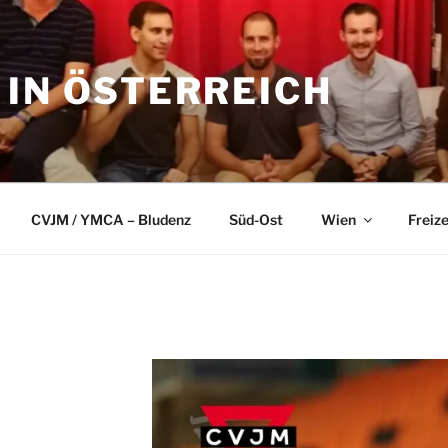
 IN ÖSTERREICH
CVJM / YMCA – Bludenz
Süd-Ost
Wien
Freize