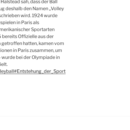
 Halstead sah, dass der Ball
chlug deshalb den Namen „Volley
eschrieben wird. 1924 wurde
ielen in Paris als
amerikanischer Sportarten
ereits Offizielle aus der
n getroffen hatten, kamen vom
tionen in Paris zusammen, um
 wurde bei der Olympiade in
elt.
olleyball#Entstehung_der_Sport