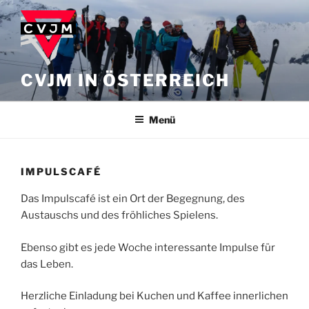
Zum
Inhalt
springen
CVJM IN ÖSTERREICH
Menü
IMPULSCAFÉ
Das Impulscafé ist ein Ort der Begegnung, des
Austauschs und des fröhliches Spielens.
Ebenso gibt es jede Woche interessante Impulse für
das Leben.
Herzliche Einladung bei Kuchen und Kaffee innerlichen