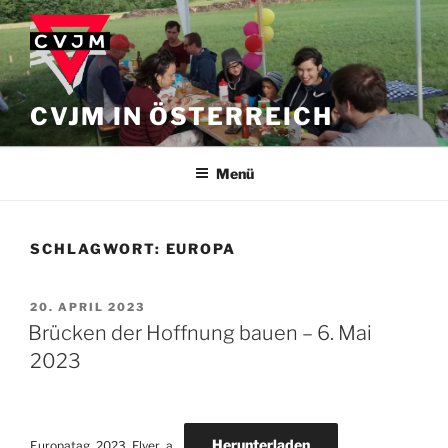
Zum
Inhalt
springen
CVJM IN ÖSTERREICH
Menü
SCHLAGWORT:
EUROPA
VERÖFFENTLICHT
20. APRIL 2023
AM
Brücken der Hoffnung bauen – 6. Mai
2023
Herunterladen
Europatag_2023_Flyer_a