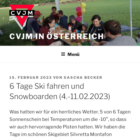
Zum
Inhalt
springen
CVJM IN ÖSTERREICH
Menü
VERÖFFENTLICHT
15. FEBRUAR 2023
VON
SASCHA BECKER
AM
6 Tage Ski fahren und
Snowboarden (4.-11.02.2023)
Was hatten wir für ein herrliches Wetter. 5 von 6 Tagen
Sonnenschein bei Temperaturen um die -10°, so dass
wir auch hervorragende Pisten hatten. Wir haben die
Tage im schönen Skigebiet Silvretta Montafon