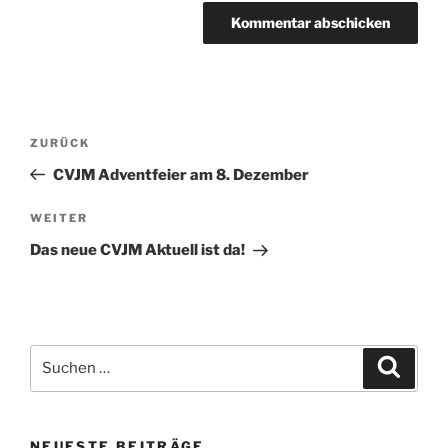
Beitragsnavigation
Vorheriger
ZURÜCK
Beitrag
CVJM Adventfeier am 8. Dezember
Nächster
WEITER
Beitrag
Das neue CVJM Aktuell ist da!
Suchen
Suche
nach:
NEUESTE BEITRÄGE