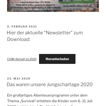
VERÖFFENTLICHT
5. FEBRUAR 2021
AM
Hier der aktuelle “Newsletter” zum
Download:
Herunterladen
CVJM Aktuell 12.2020
VERÖFFENTLICHT
23. MAI 2020
AM
Das waren unsere Jungschartage 2020
Ein großartiges Abenteuerprogramm unter dem
Thema „Survival“ erlebten die Kinder vom 6.-11. Juli