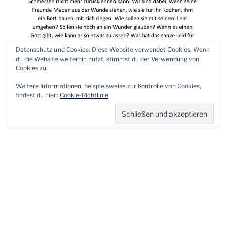
Datenschutz und Cookies: Diese Website verwendet Cookies. Wenn
du die Website weiterhin nutzt, stimmst du der Verwendung von
Cookies zu.
Weitere Informationen, beispielsweise zur Kontrolle von Cookies,
findest du hier:
Cookie-Richtlinie
Hier geht es zum Ticketkauf:
www://mickenbecker.film
VERÖFFENTLICHT
20. APRIL 2023
AM
Brücken der Hoffnung bauen – 6. Mai
2023